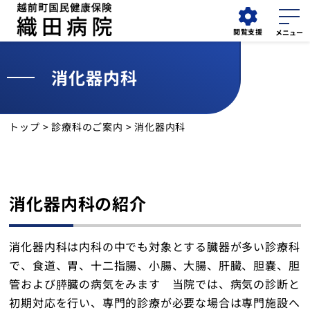
閲覧支援
消化器内科
外来
採用情報
検索
担当医表
トップ
>
診療科のご案内
> 消化器内科
お知らせ
外来受診
消化器内科の紹介
入院・面会
消化器内科は内科の中でも対象とする臓器が多い診療科
診療科
で、食道、胃、十二指腸、小腸、大腸、肝臓、胆嚢、胆
管および膵臓の病気をみます 当院では、病気の診断と
診療部門
初期対応を行い、専門的診療が必要な場合は専門施設へ