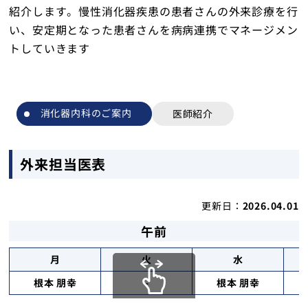
紹介します。慢性消化器疾患の患者さんの外来診療を行
健診・人間ドック
い、安定期となった患者さんを病病連携でマネージメン
トしていきます
在宅サービス
越前町児童デイサービスセンターすてっぷ
消化器内科のご案内
医師紹介
織田病院について
外来担当医表
コラム
医療関係者の方へ
更新日：
2026.04.01
午前
採用情報
月
火
水
アクセス
根本 朋幸
-
根本 朋幸
スクロール