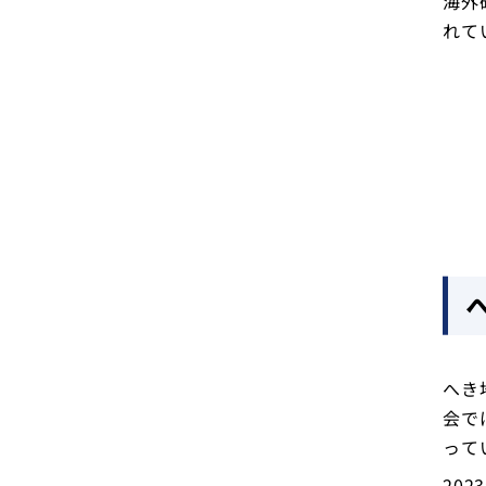
海外
れて
へき
会で
って
20