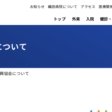
お知らせ
織田病院について
アクセス
医療関
トップ
外来
入院
健診・
について
外来
採用情報
検索
担当医表
振興協会について