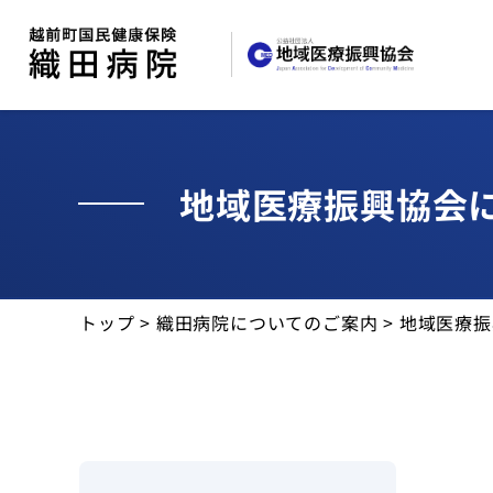
地域医療振興協会
お知らせ
トップ
>
織田病院についてのご案内
> 地域医療
外来受診
入院・面会
診療科