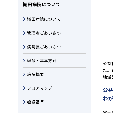
織田病院について
診療部門
織田病院について
健診・人間ドック
管理者ごあいさつ
在宅サービス
病院長ごあいさつ
越前町児童デイサービスセンターす
理念・基本方針
織田病院について
公益
た。
病院概要
コラム
地域
フロアマップ
公
医療関係者の方へ
わ
施設基準
採用情報
運営