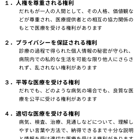
１．人権を尊重される権利
健診・人間ドック
だれもが一人の人間として、その人格、価値観な
どが尊重され、医療提供者との相互の協力関係の
在宅サービス
もとで医療を受ける権利があります
越前町児童デイサービスセンターすてっぷ
２．プライバシーを保証される権利
診療の過程で得られた個人情報の秘密が守られ、
織田病院について
病院内での私的な生活を可能な限り他人にさらさ
れず、乱されない権利があります
コラム
３．平等な医療を受ける権利
だれでも、どのような病気の場合でも、良質な医
医療関係者の方へ
療を公平に受ける権利があります
採用情報
４．適切な医療を受ける権利
病気、検査、治療、見通しなどについて、理解し
アクセス
やすい言葉や方法で、納得できるまで十分な説明
と情報を受け適切な医療を受ける権利があります