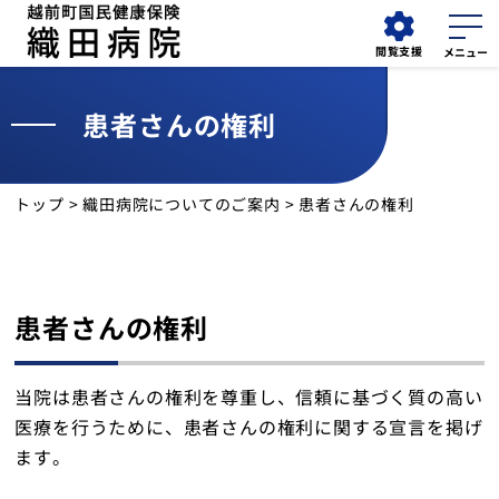
閲覧支援
患者さんの権利
外来
採用情報
検索
担当医表
トップ
>
織田病院についてのご案内
> 患者さんの権利
お知らせ
外来受診
患者さんの権利
入院・面会
当院は患者さんの権利を尊重し、信頼に基づく質の高い
診療科
医療を行うために、患者さんの権利に関する宣言を掲げ
ます。
診療部門