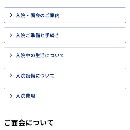
健診・人間ドック
入院・面会のご案内
在宅サービス
入院ご準備と手続き
越前町児童デイサービスセンターすてっぷ
織田病院について
入院中の生活について
コラム
入院設備について
医療関係者の方へ
入院費用
採用情報
アクセス
ご面会について