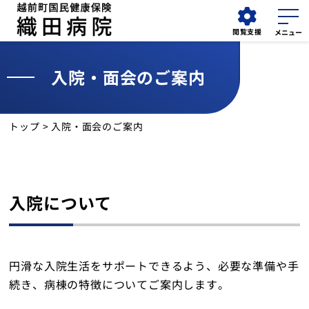
閲覧支援
入院・面会のご案内
外来
採用情報
検索
担当医表
トップ
> 入院・面会のご案内
お知らせ
外来受診
入院について
入院・面会
診療科
円滑な入院生活をサポートできるよう、必要な準備や手
続き、病棟の特徴についてご案内します。
診療部門