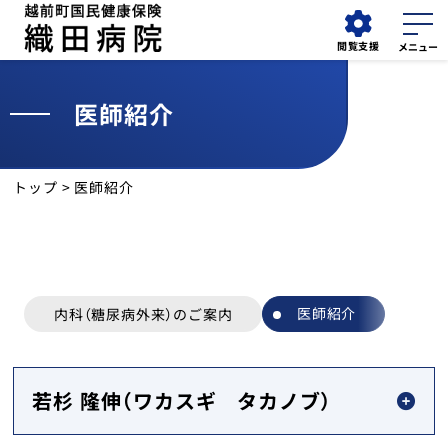
閲覧支援
医師紹介
外来
採用情報
検索
担当医表
トップ
> 医師紹介
お知らせ
外来受診
医師紹介
入院・面会
内科（糖尿病外来）のご案内
診療科
若杉 隆伸（ワカスギ タカノブ）
診療部門