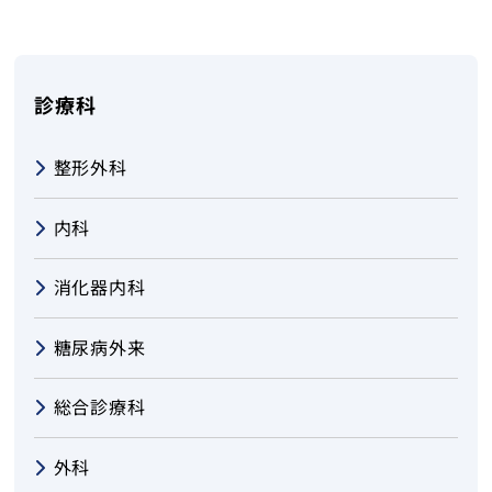
健診・人間ドック
在宅サービス
診療科
越前町児童デイサービスセンターすてっぷ
整形外科
織田病院について
内科
コラム
消化器内科
医療関係者の方へ
糖尿病外来
採用情報
総合診療科
アクセス
外科