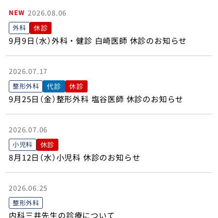
健診・人間ドック
NEW
2026.08.06
外科
休診
在宅サービス
9月9日（水）外科・健診 白崎医師 休診のお知らせ
越前町児童デイサービスセンターすてっぷ
2026.07.17
整形外科
代診
休診
織田病院について
9月25日（金）整形外科 塩谷医師 休診のお知らせ
コラム
2026.07.06
医療関係者の方へ
小児科
休診
8月12日（水）小児科 休診のお知らせ
採用情報
2026.06.25
アクセス
整形外科
内科三井先生の診療について