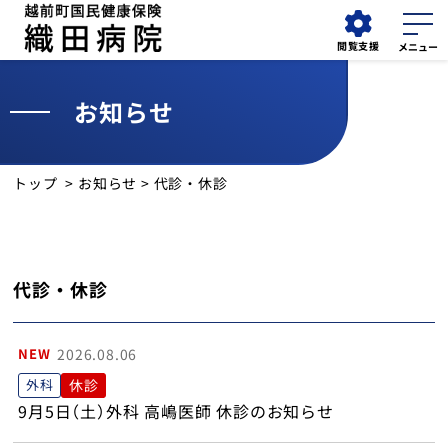
閲覧支援
お知らせ
外来
採用情報
検索
担当医表
トップ
>
お知らせ
> 代診・休診
お知らせ
外来受診
代診・休診
入院・面会
NEW
2026.08.06
診療科
外科
休診
9月5日（土）外科 高嶋医師 休診のお知らせ
診療部門